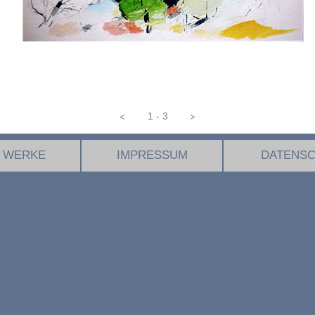
<
>
1 - 3
WERKE
IMPRESSUM
DATENS